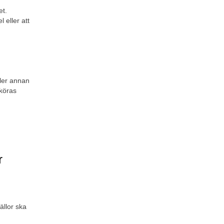
et.
eller att 
ler annan 
köras 
r
llor ska 