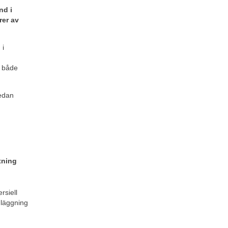
d i 
er av 
i 
 både 
edan 
tning 
siell 
nläggning