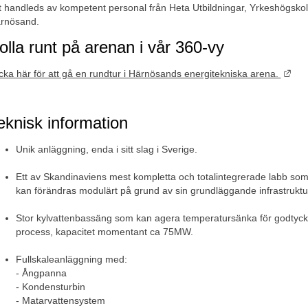
lt handleds av kompetent personal från Heta Utbildningar, Yrkeshögskola
rnösand.
olla runt på arenan i vår 360-vy
Län
icka här för att gå en rundtur i Härnösands energitekniska arena. 
eknisk information
Unik anläggning, enda i sitt slag i Sverige. 
Ett av Skandinaviens mest kompletta och totalintegrerade labb som 
kan förändras modulärt på grund av sin grundläggande infrastruktu
Stor kylvattenbassäng som kan agera temperatursänka för godtyckl
process, kapacitet momentant ca 75MW.
Fullskaleanläggning med: 
- Ångpanna 
- Kondensturbin
- Matarvattensystem 