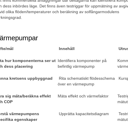
t finns kommersiella anläggningar där deltagarna kan identifiera kompo
h dess inbördes läge. Det finns även testriggar för uppmätning av avgive
 vid olika flöden/temperaturer och beräkning av solfångarmodulens 
rkningsgrad.
ärmepumpar
fte/mål 
Innehåll 
Utru
ta hur komponenterna ser ut 
Identifiera komponenter på 
Komme
h dess placering 
befintlig värmepump 
värm
nna kretsens uppbyggnad
 Rita schematiskt flödesschema 
 Kurs
över en värmepump 
ra sig mäta/beräkna effekt 
Mäta effekt och värmefaktor
Testri
h COP 
mätut
rstå värmepumpens 
 Upprätta kapacitetsdiagram
 Testr
ecifika egenskaper
mätut