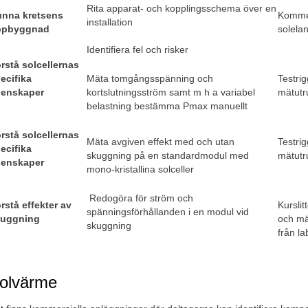
Rita apparat- och kopplingsschema över en 
nna kretsens 
Kommer
installation
ppbyggnad
solela
Identifiera fel och risker
rstå solcellernas 
ecifika 
Mäta tomgångsspänning och 
Testrig
enskaper
kortslutningsström samt m h a variabel 
mätutr
belastning bestämma Pmax manuellt 
rstå solcellernas 
Mäta avgiven effekt med och utan 
Testrig
ecifika 
skuggning på en standardmodul med 
mätutr
enskaper
mono-kristallina solceller 
 Redogöra för ström och 
rstå effekter av 
Kurslitt
spänningsförhållanden i en modul vid 
uggning
och mät
skuggning 
från la
olvärme