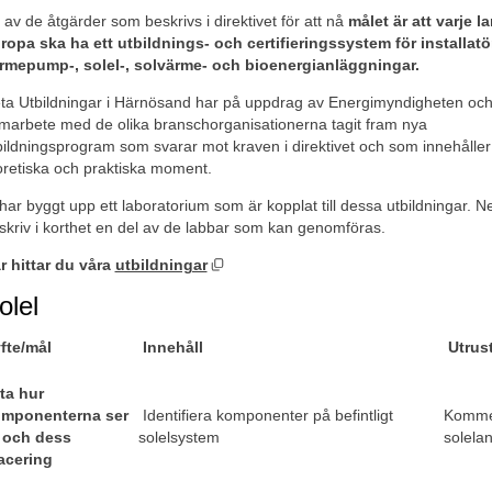
 av de åtgärder som beskrivs i direktivet för att nå 
målet är att varje lan
ropa ska ha ett utbildnings- och certifieringssystem för installatör
rmepump-, solel-, solvärme- och bioenergianläggningar.
ta Utbildningar i Härnösand har på uppdrag av Energimyndigheten och 
marbete med de olika branschorganisationerna tagit fram nya 
bildningsprogram som svarar mot kraven i direktivet och som innehåller
oretiska och praktiska moment.
 har byggt upp ett laboratorium som är kopplat till dessa utbildningar. N
skriv i korthet en del av de labbar som kan genomföras.
Öppnas i nytt fönster.
r hittar du våra 
utbildningar
olel
fte/mål 
Innehåll 
Utrus
ta hur 
mponenterna ser 
 Identifiera komponenter på befintligt 
Kommer
 och dess 
solelsystem
solela
acering