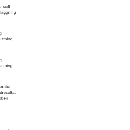
siell 
nläggning
g + 
ustning
g + 
ustning
eratur 
resultat 
bben 