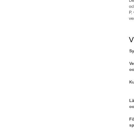
De
oc
P,
ve
V
Sy
Ve
oc
Ku
Lä
oc
Fö
sp