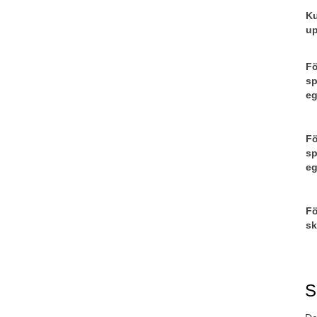
Ku
u
Fö
sp
eg
Fö
sp
eg
Fö
sk
S