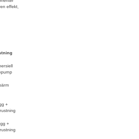
nenter 
n effekt, 
stning 
rsiell 
epump 
pärm
gg + 
rustning 
igg + 
rustning 