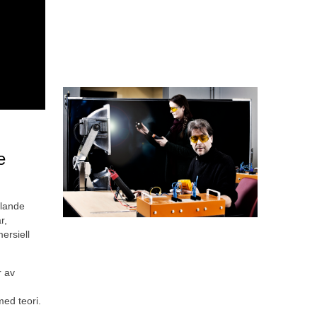
 
lande 
, 
rsiell 
 av 
med teori.