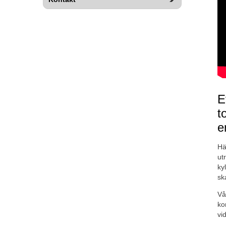
E
t
e
Hä
ut
ky
sk
Vå
ko
vi