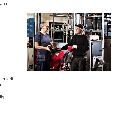
n i 
k till annan webbplats.
enkelt 
r.
ig 