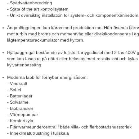
- Spädvattenberedning 
- State of the art kontrollsystem 
- Unikt översiktlig installation för system- och komponentkännedom
Ånganläggningen kan köras med produktion mot Härnösands fjärrv
mot turbin med broms och momentvåg eller direktkondenseras i eg
lågtemperaturackumulator med kyltorn.
Hjälpaggregat bestående av fullstor fartygsdiesel med 3-fas 400V g
som kan fasas ut på nätet eller belastas med resistiv last och kylas 
kylvattenbassäng.
Moderna labb för förnybar energi såsom:
- Vindkraft
- Sol-el 
- Batterilager 
- Solvärme
- Biobränslen
- Värmepumpar
- Komfortkyla 
- Fjärrvärmeundercentral i både villa- och flerbostadshusstorlek 
- Inneklimatutrustning i fullskala 