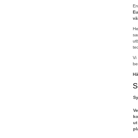
En
Eu
vä
He
sa
ut
te
Vi
be
Hä
S
Sy
Ve
ko
ut
pl