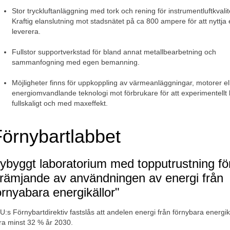
Stor tryckluftanläggning med tork och rening för instrumentluftkvalit
Kraftig elanslutning mot stadsnätet på ca 800 ampere för att nyttja el 
leverera.
Fullstor supportverkstad för bland annat metallbearbetning och 
sammanfogning med egen bemanning.
Möjligheter finns för uppkoppling av värmeanläggningar, motorer el
energiomvandlande teknologi mot förbrukare för att experimentellt 
fullskaligt och med maxeffekt.
örnybartlabbet
ybyggt laboratorium med topputrustning fö
främjande av användningen av energi från 
örnyabara energikällor"
EU:s Förnybartdirektiv fastslås att andelen energi från förnybara energikä
ra minst 32 % år 2030.