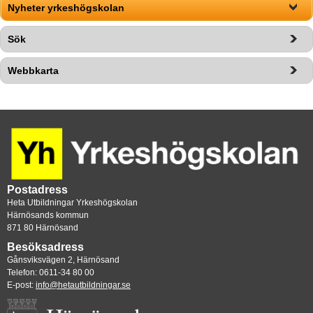
Nyheter yrkeshögskolan
Sök
Webbkarta
Postadress
Heta Utbildningar Yrkeshögskolan
Härnösands kommun
871 80 Härnösand
Besöksadress
Gånsviksvägen 2, Härnösand
Telefon: 0611-34 80 00
E-post: 
info@hetautbildningar.se