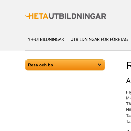
YH-UTBILDNINGAR
UTBILDNINGAR FÖR FÖRETAG
Resa och bo
A
Fl
Mi
Tå
Hä
Ta
Ta