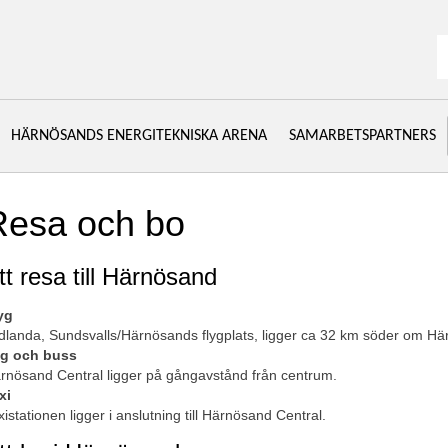
S
HÄRNÖSANDS ENERGITEKNISKA ARENA
SAMARBETSPARTNERS
Resa och bo 
tt resa till Härnösand
yg
dlanda, Sundsvalls/Härnösands flygplats, ligger ca 32 km söder om Hä
g och buss
rnösand Central ligger på gångavstånd från centrum.
xi
xistationen ligger i anslutning till Härnösand Central.