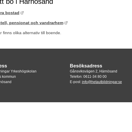
tt bo i Härnösand
Länk till annan webbplats.
ra bostad
Länk till annan webbplats.
tell, pensionat och vandrarhem
 finns olika alternativ till boende.
ess
Besöksadress
dningar Yrkeshögskolan
Gånsviksvägen 2, Härnösand
s kommun
Telefon: 0611-34 80 00
rnösand
E-post: 
info@hetautbildningar.se