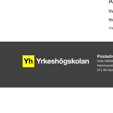
A
Hy
Ho
Här
Postadr
Heta Utbil
Härnösand
871 80 Hä