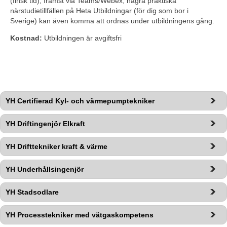
(finsk tid), främst via Teams/Webex, några praktiska 
närstudietillfällen på Heta Utbildningar (för dig som bor i 
Sverige) kan även komma att ordnas under utbildningens gång.
Kostnad:
 Utbildningen är avgiftsfri
YH Certifierad Kyl- och värmepumptekniker
YH Driftingenjör Elkraft
YH Drifttekniker kraft & värme
YH Underhållsingenjör
YH Stadsodlare
YH Processtekniker med vätgaskompetens