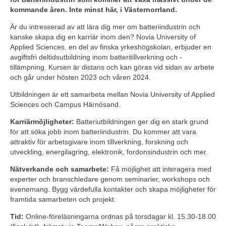
kommande åren. Inte minst här, i Västernorrland.
Är du intresserad av att lära dig mer om batteriindustrin och 
kanske skapa dig en karriär inom den? Novia University of 
Applied Sciences, en del av finska yrkeshögskolan, erbjuder en 
avgiftsfri deltidsutbildning inom batteritillverkning och - 
tillämpning. Kursen är distans och kan göras vid sidan av arbete 
och går under hösten 2023 och våren 2024.
Utbildningen är ett samarbeta mellan Novia University of Applied 
Sciences och Campus Härnösand.
Karriärmöjligheter:
 Batteriutbildningen ger dig en stark grund 
för att söka jobb inom batteriindustrin. Du kommer att vara 
attraktiv för arbetsgivare inom tillverkning, forskning och 
utveckling, energilagring, elektronik, fordonsindustrin och mer.
Nätverkande och samarbete:
 Få möjlighet att interagera med 
experter och branschledare genom seminarier, workshops och 
evenemang. Bygg värdefulla kontakter och skapa möjligheter för 
framtida samarbeten och projekt.
Tid: 
Online-föreläsningarna ordnas på torsdagar kl. 15.30-18.00 