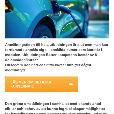
Anmälningstiden till hela utbildningen är slut men man kan 
fortfarande anmäla sig till enskilda kurser som återstår i 
modulen. Utbildningen Batterikompetens består av 8 
delområden/kurser.
Observera dock att enskilda kurser inte ger något 
modulintyg.
LÄS MER OM DE OLIKA 
LÄNK TILL ANNAN WEBBPLATS.
KURSERNA
Den gröna omställningen i samhället med ökande antal 
elbilar och behov av att kunna lagra el skapar möjligheter 
för batteriindustrin som kommer att växa massivt under de 